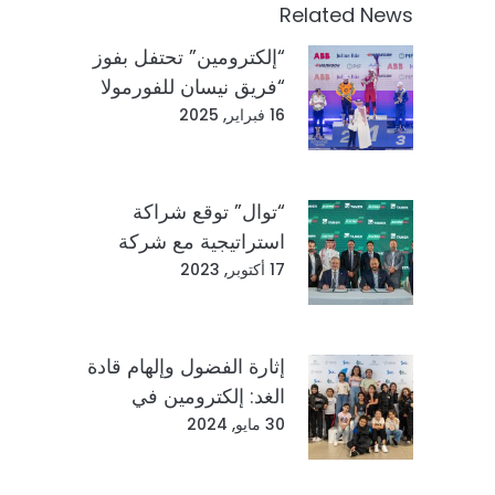
Related News
“إلكترومين” تحتفل بفوز
“فريق نيسان للفورمولا
إي” في جدة كأول شريك
16 فبراير, 2025
سعودي من القطاع
الخاص في بطولة
الفورمولا إي
“توال” توقع شراكة
استراتيجية مع شركة
“الكترومين” لتمكين البنية
17 أكتوبر, 2023
التحتية لشحن المركبات
الكهربائية في المملكة
إثارة الفضول وإلهام قادة
الغد: إلكترومين في
أكاديمية نهضة
30 مايو, 2024