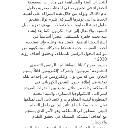
للتحديات البيئة والمساهمة في مبادرات السعودية
الخضراء في تحقيق صافي انبعاثات صفرية بحلول
عام 2060. ونؤكد من خلال هذه الشراكة على أهمية
الخدمات التي توفرها الشركة، تلتزم توال بتقديم
حلول تقنية المعلومات والاتصالات، بهدف تعزيز سبل
التنمية، والانتقال إلى حياد الكربون، كما يعد إنشاء
بنية تحتية جاهزة للمستقبل عنصراً أساسياً في
إستراتيجيتنا لتحقيق الاستدامة، وعليه فإننا نستخدم
أحدث التقنيات لخدمة عملائنا وشركائنا، وتمكينهم من
مواكبة التحول الرقمي للمملكة، وتحقيق أهداف رؤية
2030 “.
بدروه، صرح كليانا سيفاغنانام ، الرئيس التنفيذي
لمجموعة “بترومين” ولشركة “إلكترومين قائلاً: يسهم
التعاون بين كلا من توال وإلكترومين في إحداث نقلة
نوعية في إطلاق حلول الشحن الكهربائي في
المملكة، وذلك من خلال الجمع بين القدرات الفريدة
لشركاتنا، كالتكنولوجيا المبتكرة، والبنية التحتية
المتطورة لتقنية المعلومات والاتصالات، التي تمتلكها
توال، حيث يمكننا خلق تأثير إيجابي داخل النظام
البيئي المتطور في المملكة، وهو الأمر الذي ينسجم
مع أهداف المملكة، المتمثلة في تحقيق التقدم
والازدهار”.
وتعد توال الشركة السعودية الرائدة في مجال البنية