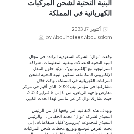
البنية التحتية لشحن المركبات
الكهربائية في المملكة
أكتوبر 17, 2023
by
Abdulhafeez Abdulsalam
وقعت “توال” الشركة السعودية الرائدة في مجال
البنية التحتية للاتصالات وتقنية المعلومات، شراكة
استراتيجية مع “إلكترومين”، مزوّد حلول التنقل
الإلكتروني المتكاملة، لتمكين البنية التحتية لشحن
المركبات الكهربائية في المملكة، وذلك خلال
مشاركتها في مؤتمر ليب 2023، الذي أقيم في مركز
معارض واجهة الرياض، من 6 إلى 9 فبراير 2023،
حيث تشارك توال كراعي ماسي لهذا الحدث الكبير.
وتهدف هذه الاتفاقية التي وقعها كل من الرئيس
التنفيذي لشركة “توال” محمد الحقباني، ، والرئيس
التنفيذي لمجموعة “بترومين”كليانا سيفاغنانام، إلى
بحث الفرص لتوسيع وتوزيع محطات شحن المركبات