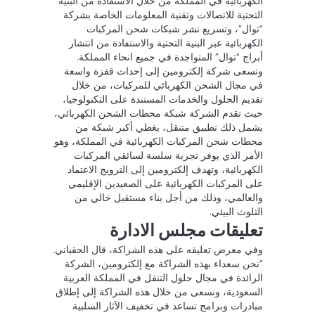
الكهربائية في المملكة من خلال الاستفادة من البنية
التحتية للاتصالات وتقنية المعلومات الخاصة بشركة
“توال”، وتسريع نشر شبكات شحن المركبات
الكهربائية عبر البنية التحتية والاستفادة من انتشار
أبراج “توال” المتواجدة في جميع انحاء المملكة.
وتسعى شركة إلكترومين إلى إحداث قفزة واسعة
في مجال الشحن الكهربائي للمركبات، من خلال
تقديم الحلول والخدمات المستندة على التكنولوجيا،
حيث تقدم الشركة شبكة محطات الشحن الكهربائي،
يشمل ذلك تطبيق متنقل، يغطي أكبر شبكة من
محطات شحن المركبات الكهربائية في المملكة، وهو
الأمر الذي يوفر تجربة سلسة لسائقي المركبات
الكهربائية، وتهدف إلكترومين إلى الترويج الاعتماد
على المركبات الكهربائية على الصعيدين الإقليمي
والعالمي، وذلك من أجل بناء مستقبل خالي من
التلوث البيئي.
تعليقات مجلس الادارة
وفي معرض تعليقه على هذه الشراكة، قال الحقباني:
“نحن سعداء بهذه الشراكة مع إلكترومين، الشركة
الرائدة في مجال حلول التنقل في المملكة العربية
السعودية، ونسعى من خلال هذه الشراكة إلى إطلاق
مبادرات وبرامج تساعد في تخفيف الآثار السلبية