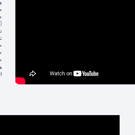
و
(
ح
ح
ه
ا