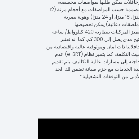
حافلات يمكن طلبها بمواصفات مخصصه،
مصممة حسب المواصفات مع أحجام مرنة (12
مترًا، 18 مترًا، أو 24 مترًا) وهوية بصرية
ملصقات دعائية) يمكن تخصيصها.
تتميز المركبات ببطارية 420 كيلوواط/ ساعة
تتيح مدى يصل إلى 300 كم. كما انه تعتبر
افلاتنا ذات امان وموثوقية عالية واقتصادية من
حيث التكلفة، كما يتميز نظام (e-BRT) عدم
اجته إلى مسارات عالية التكاليف. يتم تقديم
ذة الخدمات مع حزم صيانة تضمن لك الحد
لأدنى من التوقفات التشغيلية.”