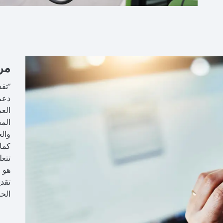
مر
“تق
الع
وال
كما 
تتعل
هو 
تقد
الحا