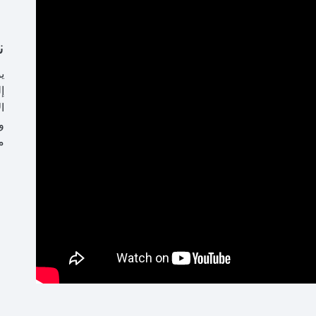
ن
ي
إ
ا
و
م